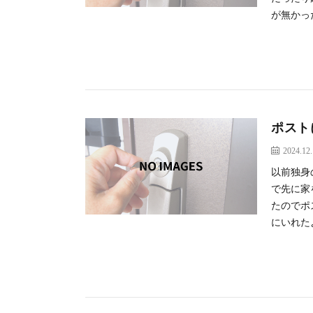
が無かった
ポスト
2024.12
以前独身
で先に家
たのでポ
にいれたよ