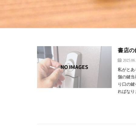
書店の
2025.06
私がとあ
舗の鍵当
り口の鍵
ればなりま