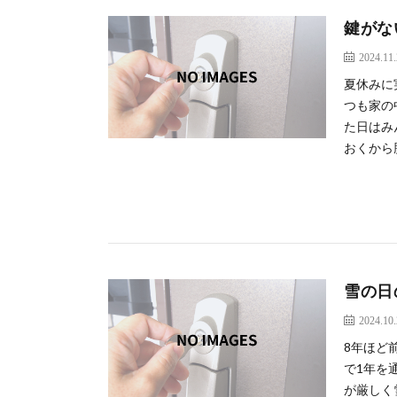
鍵がな
2024.11
夏休みに
つも家の
た日はみ
おくから勝
雪の日
2024.10
8年ほど
で1年を
が厳しく