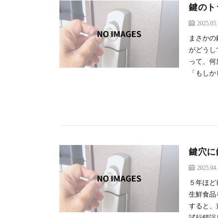
鍵のト
2025.05
まさかの
がどうし
って、何
「もしかし
鍵穴に
2025.04
５年ほど
生鮮食品
すると、
試行錯誤し