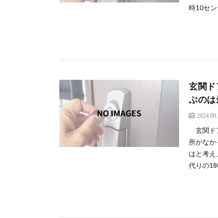
時10センチ
玄関ド
ぶのは
2024.09
玄関ドア
所がなか
はと考え
代りの180