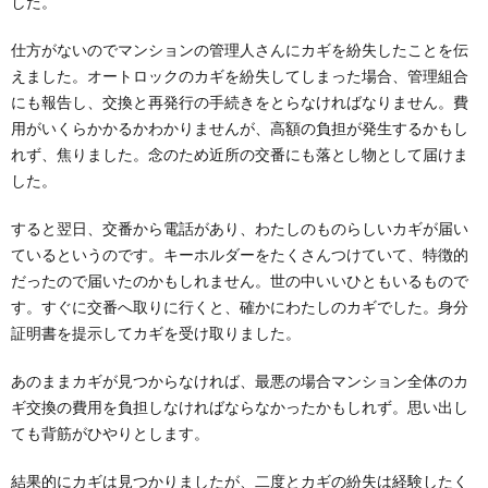
した。
仕方がないのでマンションの管理人さんにカギを紛失したことを伝
えました。オートロックのカギを紛失してしまった場合、管理組合
にも報告し、交換と再発行の手続きをとらなければなりません。費
用がいくらかかるかわかりませんが、高額の負担が発生するかもし
れず、焦りました。念のため近所の交番にも落とし物として届けま
した。
すると翌日、交番から電話があり、わたしのものらしいカギが届い
ているというのです。キーホルダーをたくさんつけていて、特徴的
だったので届いたのかもしれません。世の中いいひともいるもので
す。すぐに交番へ取りに行くと、確かにわたしのカギでした。身分
証明書を提示してカギを受け取りました。
あのままカギが見つからなければ、最悪の場合マンション全体のカ
ギ交換の費用を負担しなければならなかったかもしれず。思い出し
ても背筋がひやりとします。
結果的にカギは見つかりましたが、二度とカギの紛失は経験したく