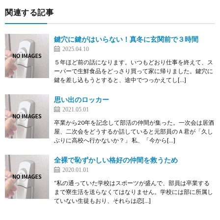
関連する記事
鍵穴に鍵がはいらない！真冬に玄関前で３時間
2025.04.10
５年ほど前の話になります。いつもどおり仕事を終えて、ス
ーパーで生鮮食品をどっさり買って家に帰りました。鍵穴に
鍵を差し込もうとすると、途中でつっかえてし[…]
思い出のロッカー
2021.05.01
卒業から20年を記念して部活の仲間が集った。一次会は居酒
屋、二次会をどうするか話していると元部員のＡ君が「久し
ぶりに高校へ行かないか？」 私、「今から[…]
全裸で恥ずかしい格好の仲間を救うため
2020.01.01
“私の通っていた学校はスポーツが盛んで、部員は卒業する
まで寮生活を送らなくてはなりません。学校には部に所属し
ていない生徒もおり、それらは恋[…]